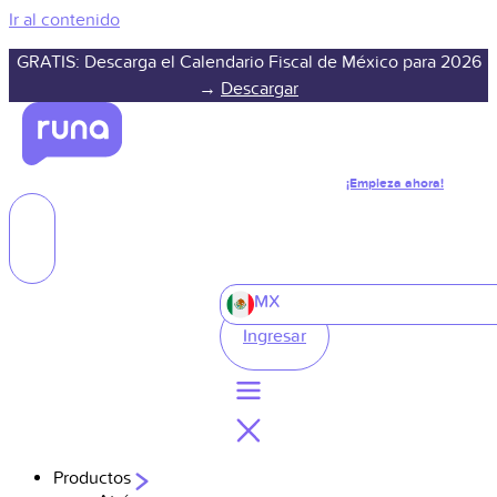
Ir al contenido
GRATIS: Descarga el Calendario Fiscal de México para 2026
→
Descargar
¡Empieza ahora!
MX
Ingresar
Productos