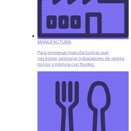
MANUFACTURA
Para empresas manufactureras que
necesitan gestionar trabajadores de planta,
turnos y nómina con fluidez.