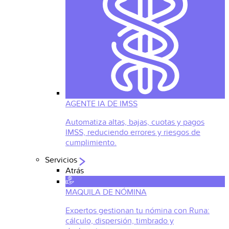
AGENTE IA DE IMSS
Automatiza altas, bajas, cuotas y pagos
IMSS, reduciendo errores y riesgos de
cumplimiento.
Servicios
Atrás
MAQUILA DE NÓMINA
Expertos gestionan tu nómina con Runa:
cálculo, dispersión, timbrado y