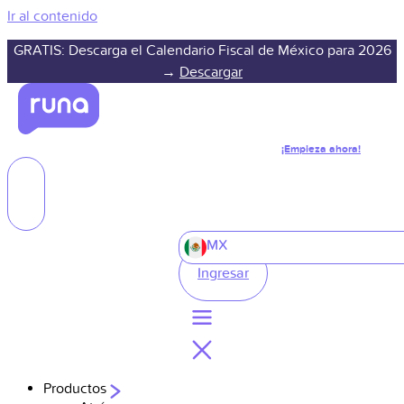
Ir al contenido
GRATIS: Descarga el Calendario Fiscal de México para 2026
→
Descargar
¡Empieza ahora!
MX
Ingresar
Productos