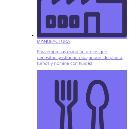
MANUFACTURA
Para empresas manufactureras que
necesitan gestionar trabajadores de planta,
turnos y nómina con fluidez.