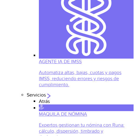
AGENTE IA DE IMSS
Automatiza altas, bajas, cuotas y pagos
IMSS, reduciendo errores y riesgos de
cumplimiento.
Servicios
Atrás
MAQUILA DE NÓMINA
Expertos gestionan tu nómina con Runa:
cálculo, dispersión, timbrado y