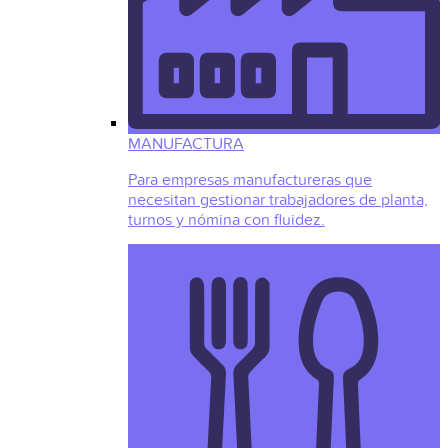
MANUFACTURA
Para empresas manufactureras que
necesitan gestionar trabajadores de planta,
turnos y nómina con fluidez.