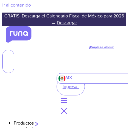
Ir al contenido
GRATIS: Descarga el Calendario Fiscal de México para 2026
→
Descargar
¡Empieza ahora!
MX
Ingresar
Productos