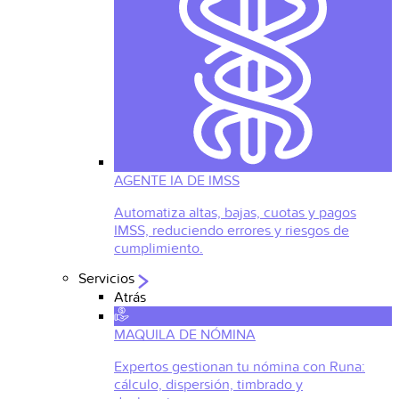
AGENTE IA DE IMSS
Automatiza altas, bajas, cuotas y pagos
IMSS, reduciendo errores y riesgos de
cumplimiento.
Servicios
Atrás
MAQUILA DE NÓMINA
Expertos gestionan tu nómina con Runa:
cálculo, dispersión, timbrado y