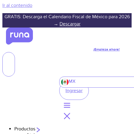
Ir al contenido
GRATIS: Descarga el Calendario Fiscal de México para 2026
→
Descargar
¡Empieza ahora!
MX
Ingresar
Productos