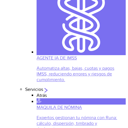
AGENTE IA DE IMSS
Automatiza altas, bajas, cuotas y pagos
IMSS, reduciendo errores y riesgos de
cumplimiento.
Servicios
Atrás
MAQUILA DE NÓMINA
Expertos gestionan tu nómina con Runa:
cálculo, dispersión, timbrado y