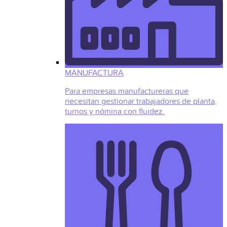
MANUFACTURA
Para empresas manufactureras que
necesitan gestionar trabajadores de planta,
turnos y nómina con fluidez.