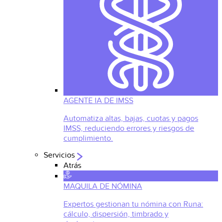
AGENTE IA DE IMSS
Automatiza altas, bajas, cuotas y pagos
IMSS, reduciendo errores y riesgos de
cumplimiento.
Servicios
Atrás
MAQUILA DE NÓMINA
Expertos gestionan tu nómina con Runa:
cálculo, dispersión, timbrado y