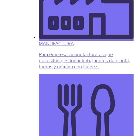
MANUFACTURA
Para empresas manufactureras que
necesitan gestionar trabajadores de planta,
turnos y nómina con fluidez.