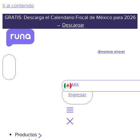
Ir al contenido
GRATIS: Descarga el Calendario Fiscal de México para 2026
→
Descargar
¡Empieza ahora!
MX
Ingresar
Productos