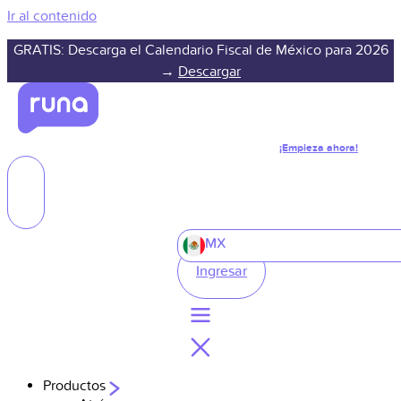
Ir al contenido
GRATIS: Descarga el Calendario Fiscal de México para 2026
→
Descargar
¡Empieza ahora!
MX
Ingresar
Productos