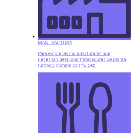
MANUFACTURA
Para empresas manufactureras que
necesitan gestionar trabajadores de planta,
turnos y nómina con fluidez.