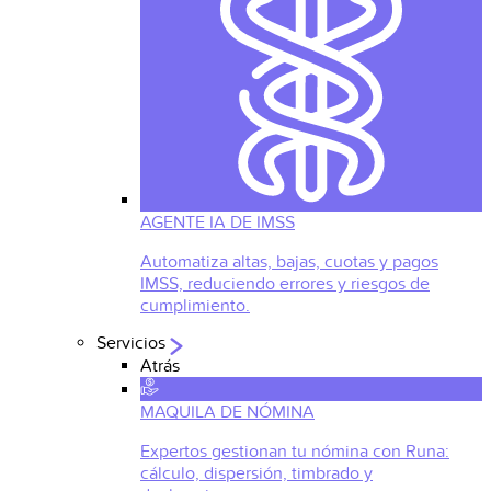
AGENTE IA DE IMSS
Automatiza altas, bajas, cuotas y pagos
IMSS, reduciendo errores y riesgos de
cumplimiento.
Servicios
Atrás
MAQUILA DE NÓMINA
Expertos gestionan tu nómina con Runa:
cálculo, dispersión, timbrado y