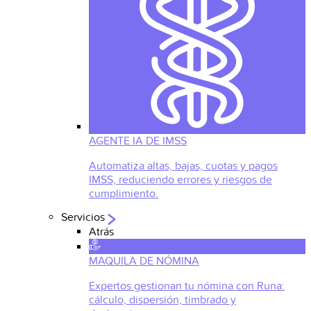
AGENTE IA DE IMSS
Automatiza altas, bajas, cuotas y pagos
IMSS, reduciendo errores y riesgos de
cumplimiento.
Servicios
Atrás
MAQUILA DE NÓMINA
Expertos gestionan tu nómina con Runa:
cálculo, dispersión, timbrado y