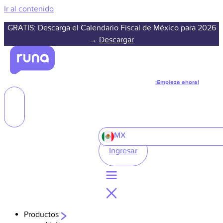
Ir al contenido
GRATIS: Descarga el Calendario Fiscal de México para 2026
→
Descargar
¡Empieza ahora!
MX
Ingresar
Productos