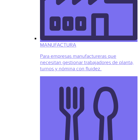
MANUFACTURA
Para empresas manufactureras que
necesitan gestionar trabajadores de planta,
turnos y nómina con fluidez.