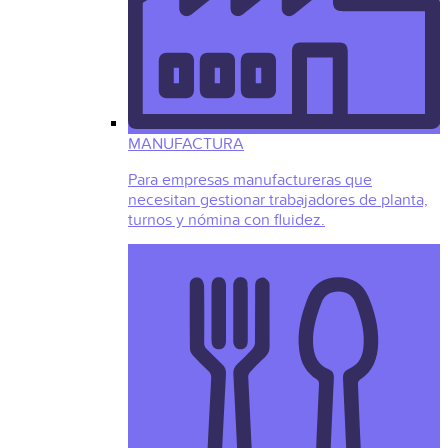
MANUFACTURA
Para empresas manufactureras que
necesitan gestionar trabajadores de planta,
turnos y nómina con fluidez.