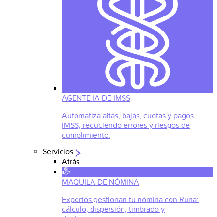
AGENTE IA DE IMSS
Automatiza altas, bajas, cuotas y pagos
IMSS, reduciendo errores y riesgos de
cumplimiento.
Servicios
Atrás
MAQUILA DE NÓMINA
Expertos gestionan tu nómina con Runa:
cálculo, dispersión, timbrado y