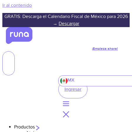
Ir al contenido
GRATIS: Descarga el Calendario Fiscal de México para 2026
→
Descargar
¡Empieza ahora!
MX
Ingresar
Productos