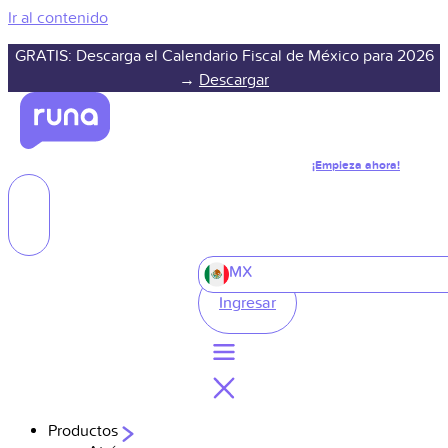
Ir al contenido
GRATIS: Descarga el Calendario Fiscal de México para 2026
→
Descargar
¡Empieza ahora!
MX
Ingresar
Productos