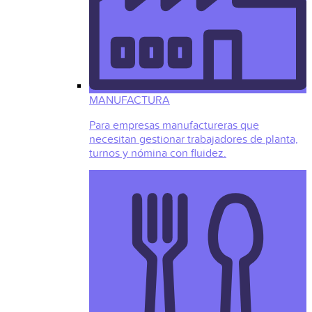
MANUFACTURA
Para empresas manufactureras que
necesitan gestionar trabajadores de planta,
turnos y nómina con fluidez.