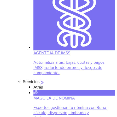
AGENTE IA DE IMSS
Automatiza altas, bajas, cuotas y pagos
IMSS, reduciendo errores y riesgos de
cumplimiento.
Servicios
Atrás
MAQUILA DE NÓMINA
Expertos gestionan tu nómina con Runa:
cálculo, dispersión, timbrado y