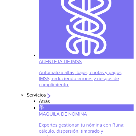
AGENTE IA DE IMSS
Automatiza altas, bajas, cuotas y pagos
IMSS, reduciendo errores y riesgos de
cumplimiento.
Servicios
Atrás
MAQUILA DE NÓMINA
Expertos gestionan tu nómina con Runa:
cálculo, dispersión, timbrado y