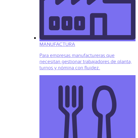
MANUFACTURA
Para empresas manufactureras que
necesitan gestionar trabajadores de planta,
turnos y nómina con fluidez.