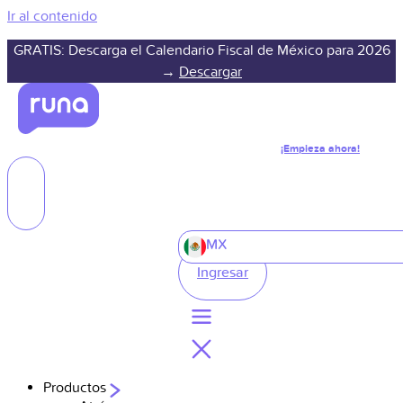
Ir al contenido
GRATIS: Descarga el Calendario Fiscal de México para 2026
→
Descargar
¡Empieza ahora!
MX
Ingresar
Productos