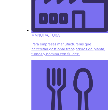
MANUFACTURA
Para empresas manufactureras que
necesitan gestionar trabajadores de planta,
turnos y nómina con fluidez.