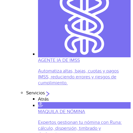
AGENTE IA DE IMSS
Automatiza altas, bajas, cuotas y pagos
IMSS, reduciendo errores y riesgos de
cumplimiento.
Servicios
Atrás
MAQUILA DE NÓMINA
Expertos gestionan tu nómina con Runa:
cálculo, dispersión, timbrado y