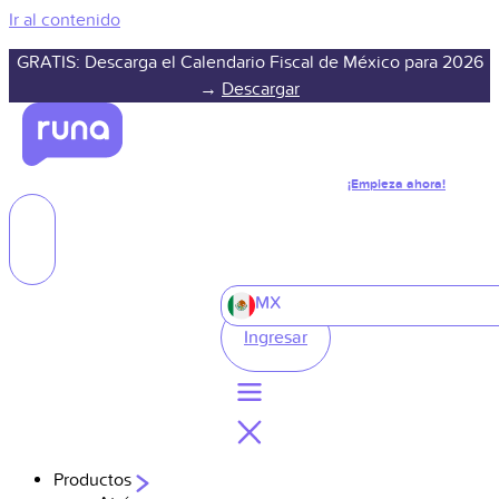
Ir al contenido
GRATIS: Descarga el Calendario Fiscal de México para 2026
→
Descargar
¡Empieza ahora!
MX
Ingresar
Productos