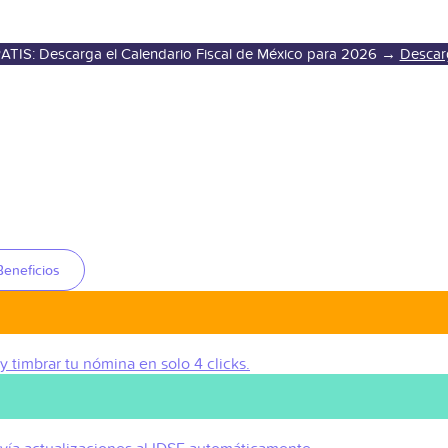
ATIS: Descarga el Calendario Fiscal de México para 2026 →
Descar
Beneficios
 y timbrar tu nómina en solo 4 clicks.