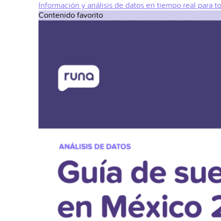
Información y análisis de datos en tiempo real para t
Contenido favorito