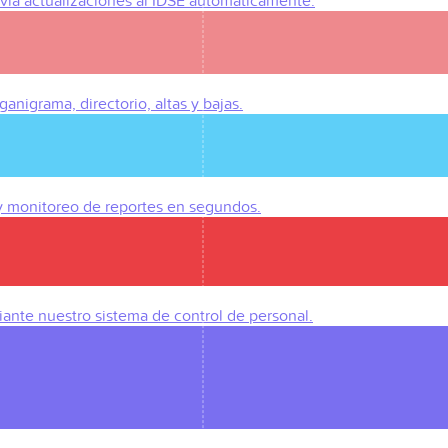
Envía actualizaciones al IDSE automáticamente.
anigrama, directorio, altas y bajas.
 y monitoreo de reportes en segundos.
iante nuestro sistema de control de personal.