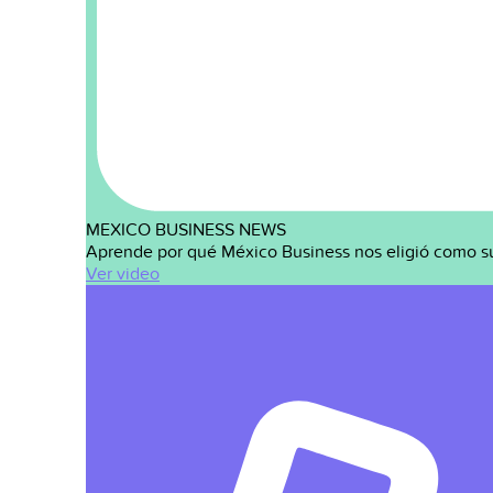
MEXICO BUSINESS NEWS
Aprende por qué México Business nos eligió como s
Ver video