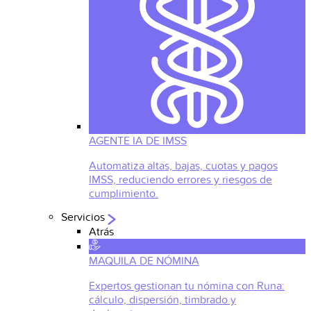
AGENTE IA DE IMSS
Automatiza altas, bajas, cuotas y pagos
IMSS, reduciendo errores y riesgos de
cumplimiento.
Servicios
Atrás
MAQUILA DE NÓMINA
Expertos gestionan tu nómina con Runa:
cálculo, dispersión, timbrado y