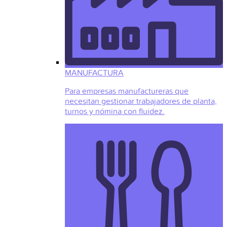
MANUFACTURA
Para empresas manufactureras que
necesitan gestionar trabajadores de planta,
turnos y nómina con fluidez.