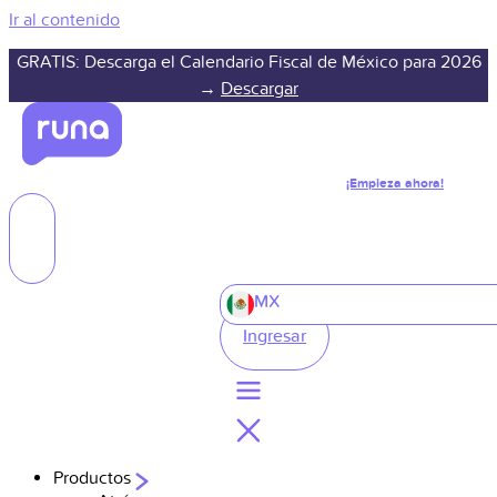
Ir al contenido
GRATIS: Descarga el Calendario Fiscal de México para 2026
→
Descargar
¡Empieza ahora!
MX
Ingresar
Productos