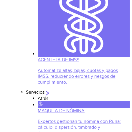
AGENTE IA DE IMSS
Automatiza altas, bajas, cuotas y pagos
IMSS, reduciendo errores y riesgos de
cumplimiento.
Servicios
Atrás
MAQUILA DE NÓMINA
Expertos gestionan tu nómina con Runa:
cálculo, dispersión, timbrado y