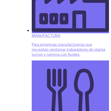
MANUFACTURA
Para empresas manufactureras que
necesitan gestionar trabajadores de planta,
turnos y nómina con fluidez.