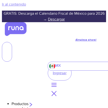
Ir al contenido
GRATIS: Descarga el Calendario Fiscal de México para 2026
→
Descargar
¡Empieza ahora!
MX
Ingresar
Productos