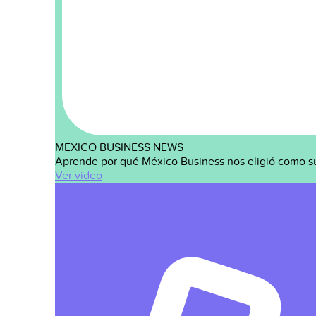
MEXICO BUSINESS NEWS
Aprende por qué México Business nos eligió como s
Ver video