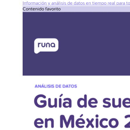
Información y análisis de datos en tiempo real para t
Contenido favorito