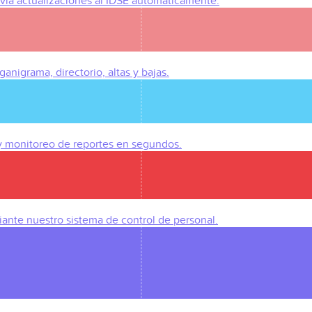
Envía actualizaciones al IDSE automáticamente.
anigrama, directorio, altas y bajas.
 y monitoreo de reportes en segundos.
iante nuestro sistema de control de personal.