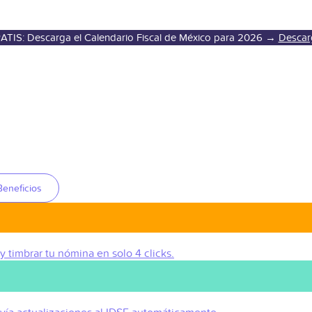
ATIS: Descarga el Calendario Fiscal de México para 2026 →
Descar
Beneficios
 y timbrar tu nómina en solo 4 clicks.