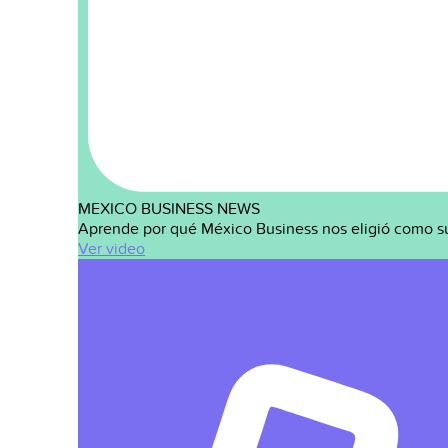
MEXICO BUSINESS NEWS
Aprende por qué México Business nos eligió como s
Ver video