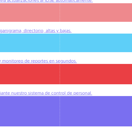
Envía actualizaciones al IDSE automáticamente.
anigrama, directorio, altas y bajas.
 y monitoreo de reportes en segundos.
iante nuestro sistema de control de personal.