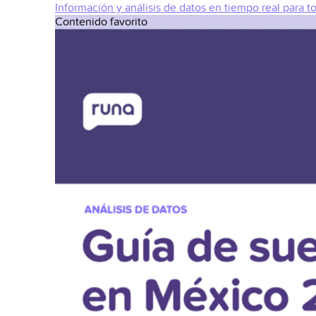
Información y análisis de datos en tiempo real para t
Contenido favorito