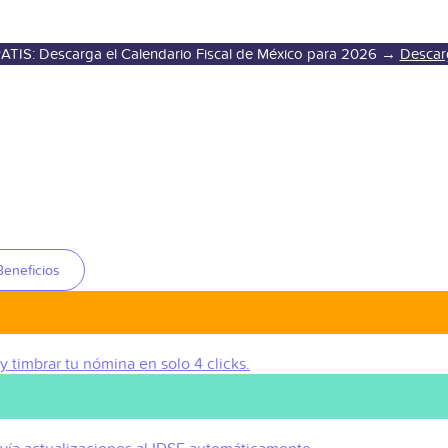
ATIS: Descarga el Calendario Fiscal de México para 2026 →
Descar
Beneficios
 y timbrar tu nómina en solo 4 clicks.