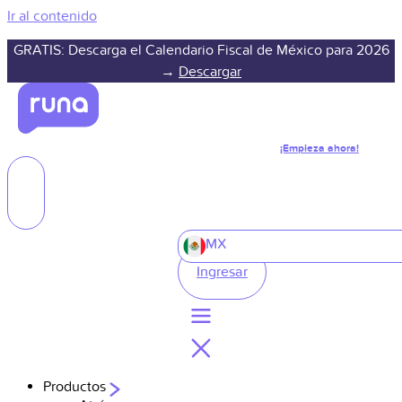
Ir al contenido
GRATIS: Descarga el Calendario Fiscal de México para 2026
→
Descargar
¡Empieza ahora!
MX
Ingresar
Productos