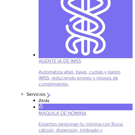
AGENTE IA DE IMSS
Automatiza altas, bajas, cuotas y pagos
IMSS, reduciendo errores y riesgos de
cumplimiento.
Servicios
Atrás
MAQUILA DE NÓMINA
Expertos gestionan tu nómina con Runa:
cálculo, dispersión, timbrado y