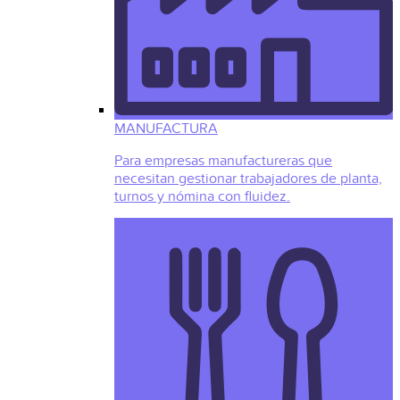
MANUFACTURA
Para empresas manufactureras que
necesitan gestionar trabajadores de planta,
turnos y nómina con fluidez.