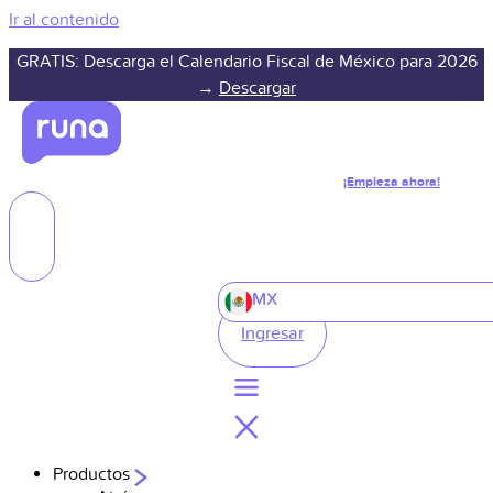
Ir al contenido
GRATIS: Descarga el Calendario Fiscal de México para 2026
→
Descargar
¡Empieza ahora!
MX
Ingresar
Productos