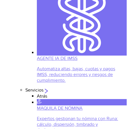
AGENTE IA DE IMSS
Automatiza altas, bajas, cuotas y pagos
IMSS, reduciendo errores y riesgos de
cumplimiento.
Servicios
Atrás
MAQUILA DE NÓMINA
Expertos gestionan tu nómina con Runa:
cálculo, dispersión, timbrado y