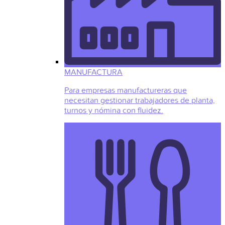
MANUFACTURA
Para empresas manufactureras que
necesitan gestionar trabajadores de planta,
turnos y nómina con fluidez.