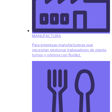
MANUFACTURA
Para empresas manufactureras que
necesitan gestionar trabajadores de planta,
turnos y nómina con fluidez.