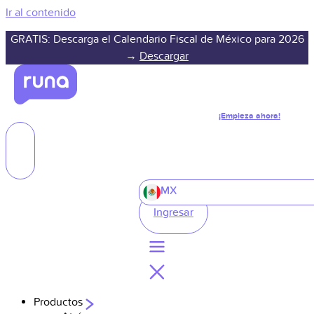
Ir al contenido
GRATIS: Descarga el Calendario Fiscal de México para 2026
→
Descargar
¡Empieza ahora!
MX
Ingresar
Productos