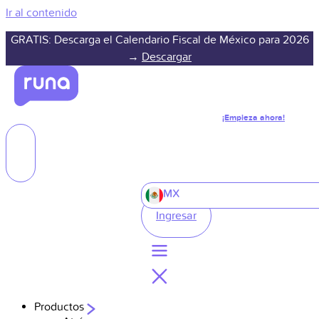
Ir al contenido
GRATIS: Descarga el Calendario Fiscal de México para 2026
→
Descargar
¡Empieza ahora!
MX
Ingresar
Productos