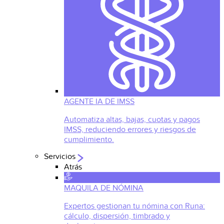
AGENTE IA DE IMSS
Automatiza altas, bajas, cuotas y pagos
IMSS, reduciendo errores y riesgos de
cumplimiento.
Servicios
Atrás
MAQUILA DE NÓMINA
Expertos gestionan tu nómina con Runa:
cálculo, dispersión, timbrado y