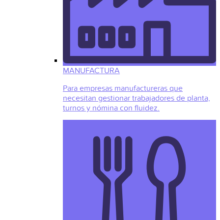
MANUFACTURA
Para empresas manufactureras que
necesitan gestionar trabajadores de planta,
turnos y nómina con fluidez.