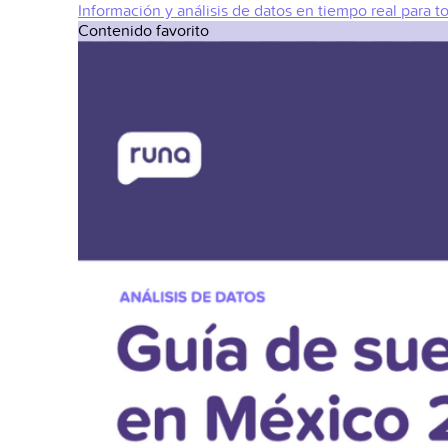
Información y análisis de datos en tiempo real para t
Contenido favorito