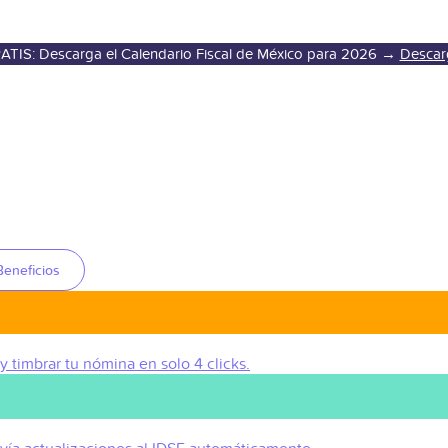
ATIS: Descarga el Calendario Fiscal de México para 2026 →
Descar
Beneficios
 y timbrar tu nómina en solo 4 clicks.