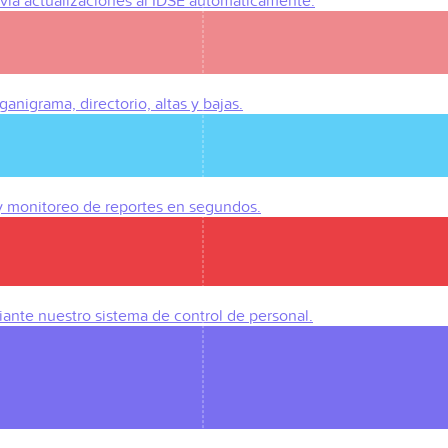
Envía actualizaciones al IDSE automáticamente.
anigrama, directorio, altas y bajas.
 y monitoreo de reportes en segundos.
iante nuestro sistema de control de personal.