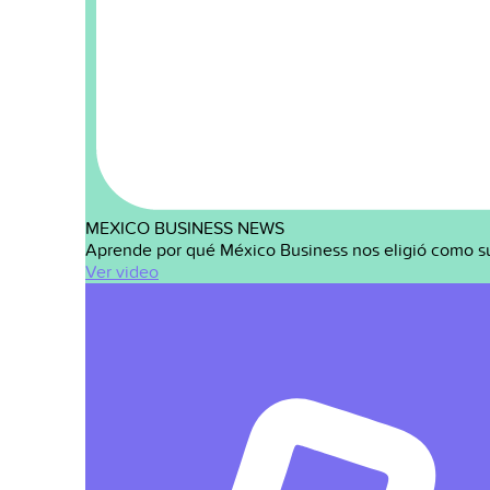
MEXICO BUSINESS NEWS
Aprende por qué México Business nos eligió como s
Ver video