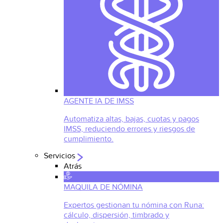
AGENTE IA DE IMSS
Automatiza altas, bajas, cuotas y pagos
IMSS, reduciendo errores y riesgos de
cumplimiento.
Servicios
Atrás
MAQUILA DE NÓMINA
Expertos gestionan tu nómina con Runa:
cálculo, dispersión, timbrado y