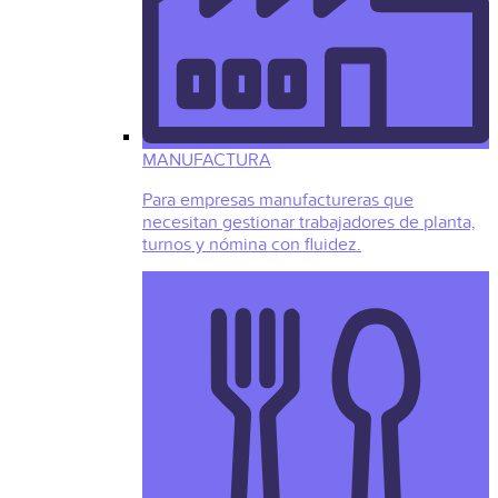
MANUFACTURA
Para empresas manufactureras que
necesitan gestionar trabajadores de planta,
turnos y nómina con fluidez.