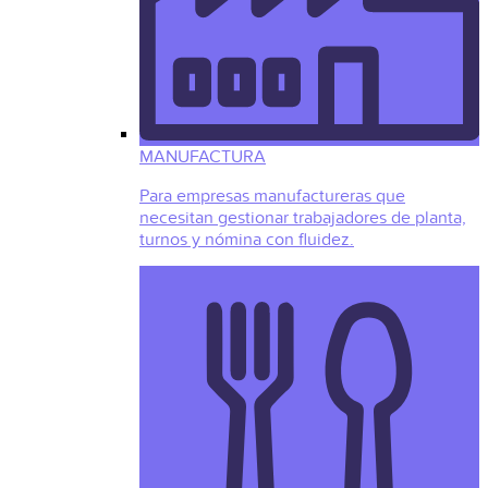
MANUFACTURA
Para empresas manufactureras que
necesitan gestionar trabajadores de planta,
turnos y nómina con fluidez.