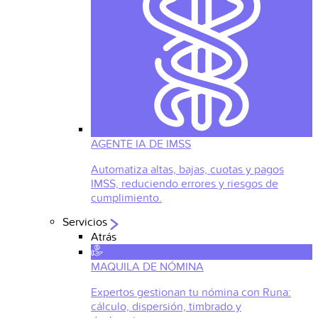
AGENTE IA DE IMSS
Automatiza altas, bajas, cuotas y pagos
IMSS, reduciendo errores y riesgos de
cumplimiento.
Servicios
Atrás
MAQUILA DE NÓMINA
Expertos gestionan tu nómina con Runa:
cálculo, dispersión, timbrado y