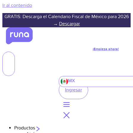
Ir al contenido
GRATIS: Descarga el Calendario Fiscal de México para 2026
→
Descargar
¡Empieza ahora!
MX
Ingresar
Productos