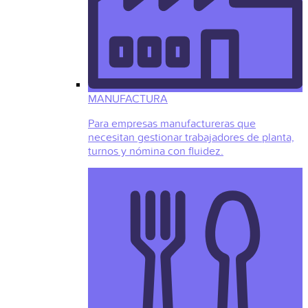
MANUFACTURA
Para empresas manufactureras que
necesitan gestionar trabajadores de planta,
turnos y nómina con fluidez.