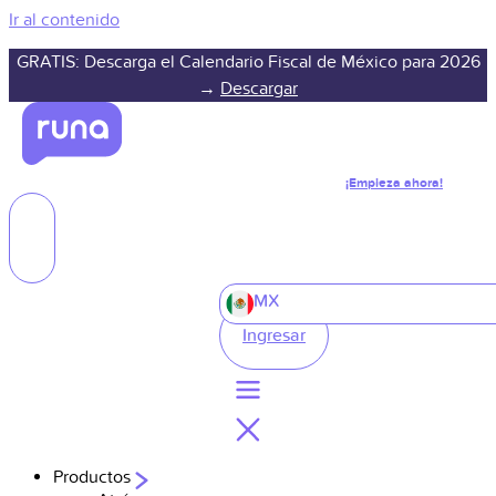
Ir al contenido
GRATIS: Descarga el Calendario Fiscal de México para 2026
→
Descargar
¡Empieza ahora!
MX
Ingresar
Productos