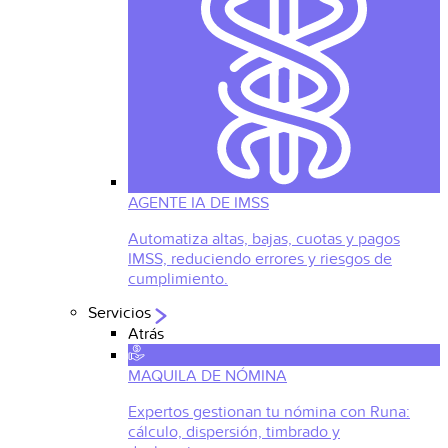
AGENTE IA DE IMSS
Automatiza altas, bajas, cuotas y pagos
IMSS, reduciendo errores y riesgos de
cumplimiento.
Servicios
Atrás
MAQUILA DE NÓMINA
Expertos gestionan tu nómina con Runa:
cálculo, dispersión, timbrado y