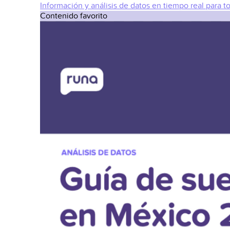
Información y análisis de datos en tiempo real para t
Contenido favorito