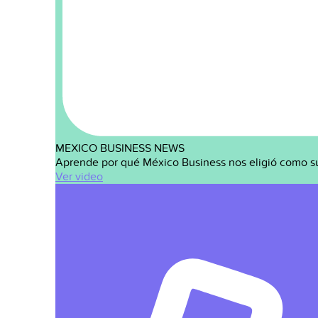
MEXICO BUSINESS NEWS
Aprende por qué México Business nos eligió como s
Ver video