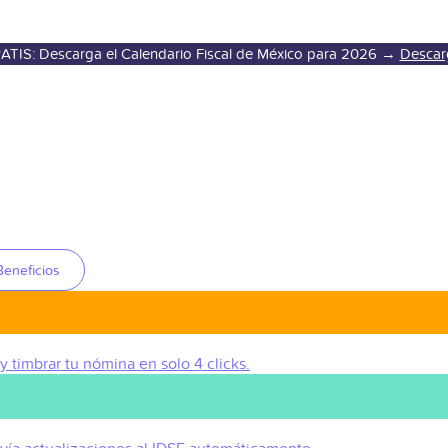
ATIS: Descarga el Calendario Fiscal de México para 2026 →
Descar
Beneficios
 y timbrar tu nómina en solo 4 clicks.