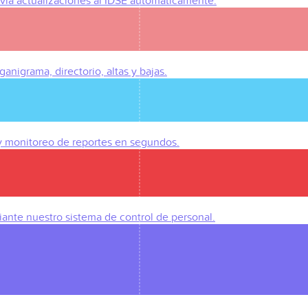
Envía actualizaciones al IDSE automáticamente.
anigrama, directorio, altas y bajas.
 y monitoreo de reportes en segundos.
iante nuestro sistema de control de personal.