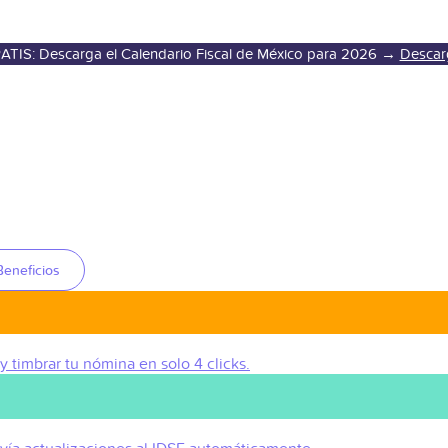
ATIS: Descarga el Calendario Fiscal de México para 2026 →
Descar
Beneficios
 y timbrar tu nómina en solo 4 clicks.