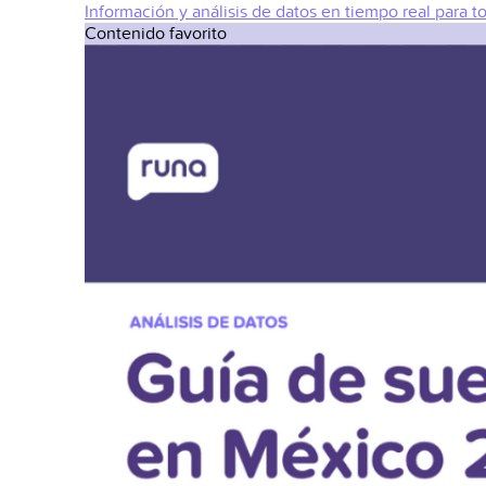
Información y análisis de datos en tiempo real para t
Contenido favorito