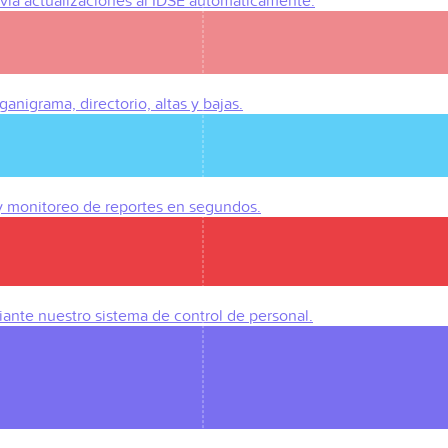
Envía actualizaciones al IDSE automáticamente.
anigrama, directorio, altas y bajas.
 y monitoreo de reportes en segundos.
iante nuestro sistema de control de personal.