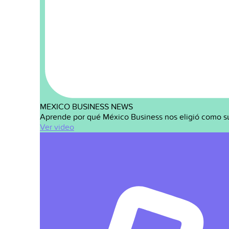
MEXICO BUSINESS NEWS
Aprende por qué México Business nos eligió como s
Ver video