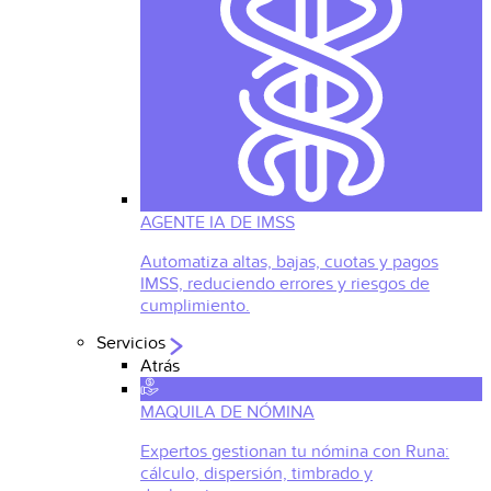
AGENTE IA DE IMSS
Automatiza altas, bajas, cuotas y pagos
IMSS, reduciendo errores y riesgos de
cumplimiento.
Servicios
Atrás
MAQUILA DE NÓMINA
Expertos gestionan tu nómina con Runa:
cálculo, dispersión, timbrado y