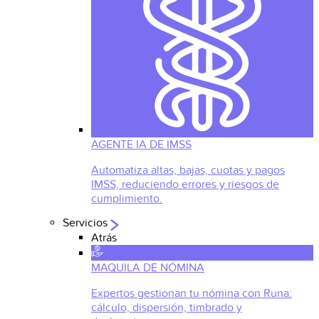
AGENTE IA DE IMSS
Automatiza altas, bajas, cuotas y pagos
IMSS, reduciendo errores y riesgos de
cumplimiento.
Servicios
Atrás
MAQUILA DE NÓMINA
Expertos gestionan tu nómina con Runa:
cálculo, dispersión, timbrado y