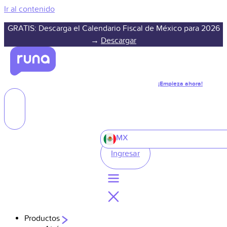
Ir al contenido
GRATIS: Descarga el Calendario Fiscal de México para 2026
→
Descargar
¡Empieza ahora!
MX
Ingresar
Productos