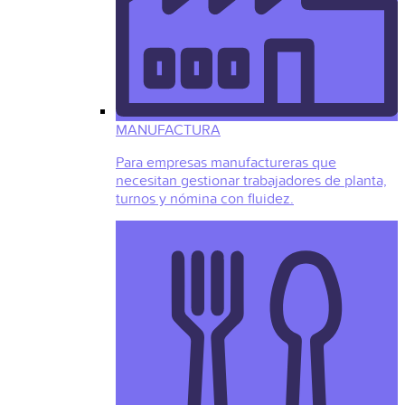
MANUFACTURA
Para empresas manufactureras que
necesitan gestionar trabajadores de planta,
turnos y nómina con fluidez.